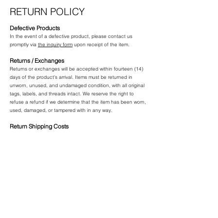
​RETURN POLICY
Defective Products
In the event of a defective product, please contact us
promptly via
the inquiry form
upon receipt of the item.
Returns / Exchanges
Returns or exchanges will be accepted within fourteen (14)
days of the product's arrival. Items must be returned in
unworn, unused, and undamaged condition, with all original
tags, labels, and threads intact. We reserve the right to
refuse a refund if we determine that the item has been worn,
used, damaged, or tampered with in any way.
Return Shipping Costs
Return shipping costs shall be borne by the customer. In
cases where the item is deemed defective, return shipping
costs will be covered by our company.
BECOME PART OF CRUPNOVA