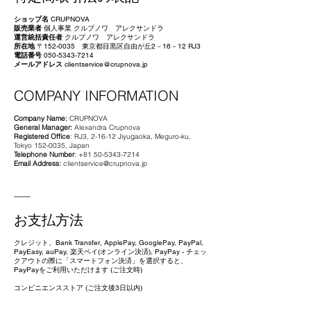
ショップ名
CRUPNOVA
販売業者
個人事業
クルプノワ アレクサンドラ
運営統括責任者
クルプノワ アレクサンドラ
所在地
〒152-0035 東京都目黒区自由が丘2－16－12 RJ3
電話番号
050-5343-7214
メールアドレス
clientservice@crupnova.jp
COMPANY INFORMATION
Company Name:
CRUPNOVA
General Manager:
Alexandra Crupnova
Registered Office
: RJ3, 2-16-12 Jiyugaoka, Meguro-ku,
Tokyo
152-0035
, Japan
Telephone Number
:
+81 50-5343-7214
Email Address:
clientservice@crupnova.jp
___
お支払方法
クレジット、Bank Transfer, ApplePay, GooglePay, PayPal,
PayEasy, auPay, 楽天ペイ(オンライン決済), PayPay - チェッ
クアウトの際に「スマートフォン決済」を選択すると、
PayPayをご利用いただけます (ご注文時)
​
コンビニエンスストア (ご注文後3日以内)