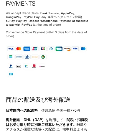
PAYMENTS
We accept Credit Cards,
Bank Transfer,
ApplePay,
GooglePay, PayPal, PayEasy, 楽天ペイ(オンライン決済),
auPay, PayPay - choose 'Smartphone Payment' at checkout
to pay with PayPay
(at the time of order)
Convenience Store Payment (
within 3 days from the date of
order)
___
商品の配送及び海外配送
日本国内への配送料
佐川急便 全国一律770円
海外配送
DHL（DAP）
を利用して、
関税・消費税
はお受け取り時に別途ご精算いただきます。
離島や
アクセスが困難な地域への配送は、標準料金よりも