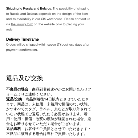
Shipping to Russia and Belarus.
The possibility of shipping
to Russia and Belarus depends on the design of the item
and its availability in our CIS warehouse. Please contact us
via
the inquiry form
on the website prior to placing your
order.
Delivery Timeframe
Orders will be shipped within seven (7) business days after
payment confirmation.
___
​返品及び交換
不良品の場合
商品到着後速やかに
お問い合わせフ
ォーム
よりご連絡ください。
返品/交換
商品到着後14日以内とさせていただき
ます。商品は、未使用・未着用で損傷のない状態、
かつすべてのタグ、ラベル、糸などが取り外されて
いない状態でご返送いただく必要があります。着
用・使用・損傷・改変の痕跡が確認された場合、返
金をお断りさせていただく場合がございます。
返品送料
お客様のご負担とさせていただきます・
不良品に該当する場合は当社で負担いたします。