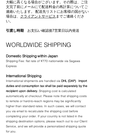
大幅に高くなる場合がございます。その際は、ご注
文完了前にメールにて配送料金の再計算についてご
連絡いたします。 配送先リストにお客様の国がない
場合は、
クライアントサービス
までご連絡くださ
い。
引渡し時期
お支払い確認後7営業日以内発送​
WORLDWIDE SHIPPING
Domestic Shipping within Japan
Shipping Fee: flat rate of ¥770 nationwide via Sagawa
Express
International Shipping
International shipments are handled via
DHL (DAP)
.
Import
duties and consumption tax shall be paid separately by the
recipient upon delivery.
Shipping cost is calculated
automatically at checkout. Please note that shipping costs
to remote or hard-to-reach regions may be significantly
higher than standard rates. In such cases, we will contact
you via email to recalculate the shipping cost before
completing your order. If your country is not listed in the
shipping destination options, please reach out to our Client
Service, and we will provide a personalized shipping quote
for you.