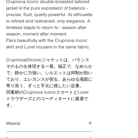
Crupnova Iconic double-breasted tailored
jacket is the pure expression of balance -
precise, fluid, quietly powerful. Its silhouette
is refined and restrained, only elegance. A
timeless staple to return to - season after
season, moment after moment.
Pairs beautifully with the Crupnova Iconic
skirt and Lunel trousers in the same fabric.
CrupnovaのIconicジャケットは、バランス
そのものを体現する一着。端正で、なめらか
で、静かに力強い。シルエットは抑制が効い
ており、エレガンスが宿る。あらゆる場面に
寄り添う、ずっと手元に残したい定番。
同素材のCrupnova IconicスカートとLunel
トラウザーズとのコーディネートに最適で
す。
Material
A high-quality blended fabric that resists