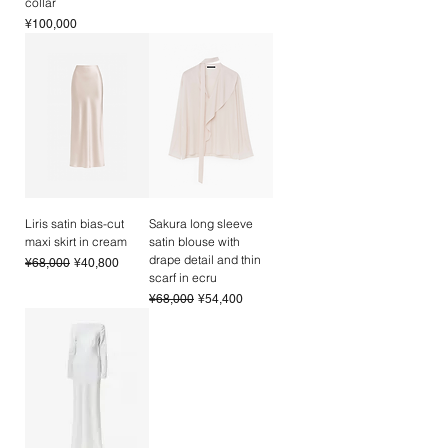
36
43cm
45cm
60cm
69-
collar
International shipments are handled
75cm
Price
¥100,000
via
DHL (DAP). Import duties and
consumption tax shall be paid separately
38
44cm
47cm
60cm
69-
by the recipient upon delivery.
Shipping
75cm
cost is calculated automatically at
checkout.
_
Please note that shipping costs to remote
or hard-to-reach regions may be
Size Guide
significantly higher than standard rates. In
サイズガイド
such cases, we will contact you via email to
Liris satin bias-cut
Sakura long sleeve
recalculate the shipping cost before
Size
Bust
Waist
Hips
maxi skirt in cream
satin blouse with
completing your order. If your country is not
サイ
バスト
ウエス
ヒップ
drape detail and thin
Regular Price
Sale Price
¥68,000
¥40,800
listed in the shipping destination options,
ズ
ト
scarf in ecru
please reach out to our Client Service, and
Regular Price
Sale Price
¥68,000
¥54,400
we will provide a personalized shipping
34
78-
60-
86-
quote for you.
82cm
64cm
90cm
Orders will be shipped within seven (7)
business days after payment confirmation.
36
82-
64-
90-
86cm
68cm
94cm
38
86-
68-
94-