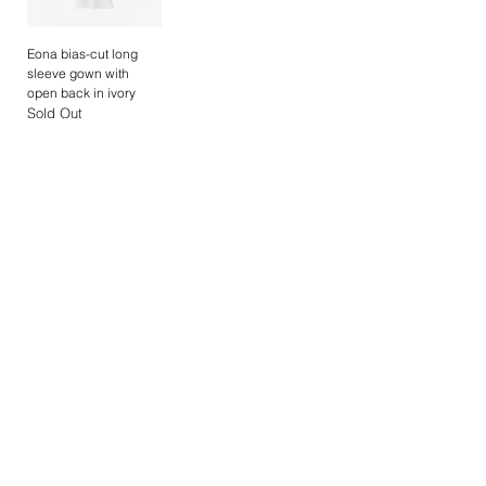
90cm
72cm
98cm
Eona bias-cut long
sleeve gown with
理想のサイズ選びにお手伝いが必要な場合
open back in ivory
は、ぜひお気軽にカスタマーサービスまでお
Sold Out
問い合わせください。心を込めてサポートい
たします。
Should you require assistance in selecting
BECOME PART OF CRUPNOVA
your perfect size, our dedicated customer
service team will be delighted to assist you.
Unlock early access and exclusive offers - 
Please do not hesitate to reach out.
only for subscribers.
Your Name
*
E-Mail
*
By subscribing, you agree to our 
Privacy 
Policy
.
SUBSCRIBE