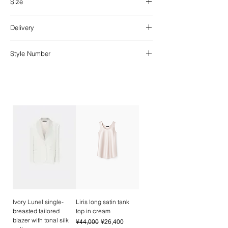
Size
wrinkling, with a fluid drape that enhances
a refined silhouette.
A perfect fit that accentuates the waist. The
Delivery
model is 166cm, wears size 34.
Main fabric: 65% polyester 32% viscose 3%
ウエストを引き立てるパーフェクトフィッ
日本国内への配送料
佐川急便 全国一律770
elastane
ト。モデルは身長166cm、34サイズ着用。
Style Number
円
Lining: 100% rayon
海外配送 DHL（DAP）
を利用して、
関税・
_
202411
_
消費税はお受け取り時に別途ご精算いただき
上質でシワになりにくく、しなやかな落ち感
ます。
離島やアクセスが困難な地域への配送
と美しいシルエットを引き立てる混紡素材
Garment measurements
は、標準料金よりも大幅に高くなる場合がご
表地
：ポリエステル 65%、ビスコース
製品の寸法
ざいます。その際は、ご注文完了前にメール
32%、ポリウレタン（エラスタン）3%
にて配送料金の再計算についてご連絡いたし
Size
SW
W
SL
L
裏地
：レーヨン 100%
ます。 配送先リストにお客様の国がない場
サ
肩幅
身幅
袖丈
(back-
合は、クライアントサービスまでご連絡くだ
イ
front)
さい。
ズ
着丈
引渡し時期
お支払い確認後7営業日以内発
(後〜
送​
前)
________
​Domestic Shipping within Japan
34
42cm
43cm
60cm
69-
Ivory Lunel single-
Liris long satin tank
Shipping Fee: flat rate of ¥770 nationwide
75cm
breasted tailored
top in cream
via Sagawa Express
blazer with tonal silk
Regular Price
Sale Price
¥44,000
¥26,400
​International Shipping