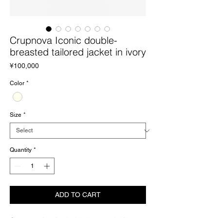
Crupnova Iconic double-
breasted tailored jacket in ivory
Price
¥100,000
Color
*
Size
*
Quantity
*
ADD TO CART