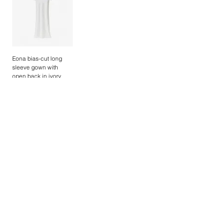
問い合わせください。心を込めてサポートい
たします。
Should you require assistance in selecting
your perfect size, our dedicated
customer
service
team will be delighted to assist you.
Eona bias-cut long
Please do not hesitate to reach out.
sleeve gown with
open back in ivory
Sold Out
BECOME PART OF CRUPNOVA
Unlock early access and exclusive offers - 
only for subscribers.
Your Name
*
E-Mail
*