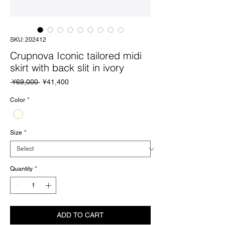
SKU: 202412
Crupnova Iconic tailored midi
skirt with back slit in ivory
Regular
Sale
 ¥69,000 
¥41,400
Price
Price
Color
*
Size
*
Quantity
*
ADD TO CART