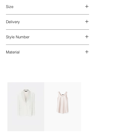
Size
Mid-rise fit. The model is 166cm tall,
Delivery
wears size 34.
ミッドライズ仕様。モデルは身長166cm、
日本国内への配送料
佐川急便 全国一律770
サイズ34を着用。
Style Number
円
_
海外配送 DHL（DAP）
を利用して、
関税・
202412
消費税はお受け取り時に別途ご精算いただき
Material
Garment measurements
ます。
離島やアクセスが困難な地域への配送
製品の寸法
A high-quality blended fabric that resists
は、標準料金よりも大幅に高くなる場合がご
wrinkling, with a fluid drape that enhances
ざいます。その際は、ご注文完了前にメール
Size
W
H
HW
L
a refined silhouette.
にて配送料金の再計算についてご連絡いたし
サ
ウエ
ヒッ
裾幅
丈
ます。 配送先リストにお客様の国がない場
イ
スト
プ幅
Main fabric: 65% polyester 32% viscose 3%
合は、クライアントサービスまでご連絡くだ
ズ
幅
elastane
さい。
Lining: 100% rayon
引渡し時期
お支払い確認後7営業日以内発
34
34cm
48cm
41cm
88cm
_
送​
上質でシワになりにくく、しなやかな落ち感
________
36
36cm
50cm
43cm
88cm
と美しいシルエットを引き立てる混紡素材
​Domestic Shipping within Japan
表地
：ポリエステル 65%、ビスコース
Shipping Fee: flat rate of ¥770 nationwide
38
38cm
52cm
45cm
88cm
32%、ポリウレタン（エラスタン）3%
via Sagawa Express