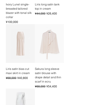
裏地
：レーヨン 100%
​International Shipping
Ivory Lunel single-
Liris long satin tank
_
breasted tailored
top in cream
International shipments are handled
blazer with tonal silk
Regular Price
Sale Price
via
DHL (DAP). Import duties and
¥44,000
¥26,400
Size Guide
collar
consumption tax shall be paid separately
サイズガイド
Price
¥100,000
by the recipient upon delivery.
Shipping
cost is calculated automatically at
Size
Bust
Waist
Hips
checkout.
サイ
バスト
ウエス
ヒップ
Please note that shipping costs to remote
ズ
ト
or hard-to-reach regions may be
significantly higher than standard rates. In
34
78-
60-
86-
such cases, we will contact you via email to
82cm
64cm
90cm
recalculate the shipping cost before
completing your order. If your country is not
36
82-
64-
90-
listed in the shipping destination options,
86cm
68cm
94cm
Liris satin bias-cut
Sakura long sleeve
please reach out to our Client Service, and
maxi skirt in cream
satin blouse with
drape detail and thin
we will provide a personalized shipping
Regular Price
Sale Price
¥68,000
¥40,800
38
86-
68-
94-
scarf in ecru
quote for you.
90cm
72cm
98cm
Regular Price
Sale Price
¥68,000
¥54,400
Orders will be shipped within seven (7)
business days after payment confirmation.
理想のサイズ選びにお手伝いが必要な場合
は、ぜひお気軽に
カスタマーサービス
までお