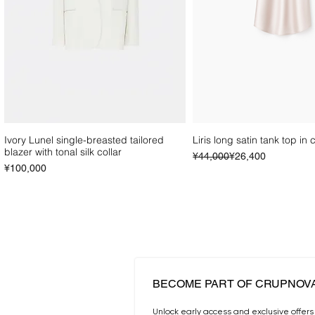
Ivory Lunel single-breasted tailored
Liris long satin tank top in
blazer with tonal silk collar
Regular Price
Sale Price
¥44,000
¥26,400
Price
¥100,000
BECOME PART OF CRUPNOV
Unlock early access and exclusive offers 