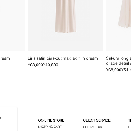
reach regions may be
36
82-8
standard rates. In su
email to recalculate 
38
86-9
completing your order.
the shipping destinat
理想のサイズ選びに
our Client Service, a
軽にクライアントサ
shipping quote for y
心を込めてサポート
Orders will be shipp
Should you require a
after payment confir
 cream
Liris satin bias-cut maxi skirt in cream
Sakura long s
size, our dedicated c
drape detail 
Regular Price
Sale Price
¥68,000
¥40,800
delighted to assist y
Regular Pric
Sale Price
¥68,000
¥54,
out.
A
ON-LINE STORE
CLIENT SERVICE
T
SHOPPING CART
CONTACT US
L
- 