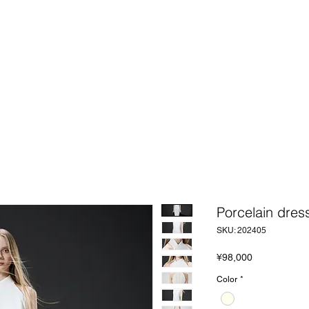
Porcelain dres
SKU: 202405
Price
¥98,000
Color
*