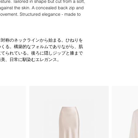
202405
sture. Tailored in shape but cut from a soft,
Garment measureme
受け取り時に別途ご
 against the skin. A concealed back zip and
製品の寸法
が困難な地域への配
 movement. Structured elegance - made to
る場合がございます
Size
SW
にて配送料金の再計
サイ
肩幅
先リストにお客様の
ズ
ビスまでご連絡くだ
非対称のネックラインから始まる。ひねりを
34
-
つくる。構築的なフォルムでありながら、肌
引渡し時期
お支払い
立てられている。後ろに隠しジップと膝まで
築美、日常に馴染むエレガンス。
________
​Domestic Shipping w
_
Shipping Fee: flat r
Express
Size Guide
サイズガイド
​International Shippi
International shipme
Size
Bust
Import duties and co
サイズ
バス
separately by the rec
cost is calculated au
34
78-8
Please note that shi