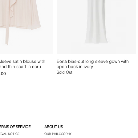
 significantly higher than
6cm
64-68cm
90-94cm
ch cases, we will contact you via
the shipping cost before
0cm
68-72cm
94-98cm
 If your country is not listed in
ion options, please reach out to
お手伝いが必要な場合は、ぜひお気
nd we will provide a personalized
ービスまでお問い合わせください。
ou.
いたします。
ed within seven (7) business days
ssistance in selecting your perfect
mation.
leeve satin blouse with
Eona bias-cut long sleeve gown with
lient service team will be
and thin scarf in ecru
open back in ivory
ou. Please do not hesitate to reach
Sold Out
e
400
ERMS OF SERVICE
ABOUT US
EGAL NOTICE
OUR PHILOSOPHY