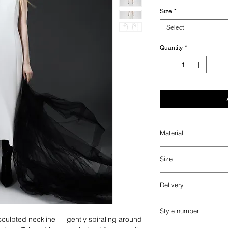
Size
*
Select
Quantity
*
Material
Main fabric: 63% vi
Size
Lining: 100% polyes
_
The model wears siz
表地
：ビスコース 6
Delivery
モデルはサイズ34を
レタン（エラスタン）
日本国内への配送料
裏地
：ポリエステル 
_
Style number
sculpted neckline — gently spiraling around
海外配送 DHL（DA